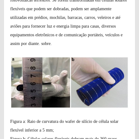
fotovoltaicas terrestres. Se forem transformadas em células solares
flexíveis que podem ser dobradas, podem ser amplamente
utilizadas em prédios, mochilas, barracas, carros, veleiros e até
aviões para fornecer luz e energia limpa para casas, diversos
equipamentos eletrônicos e de comunicação portáteis, veículos e
assim por diante. sobre.
Figura a: Raio de curvatura do wafer de silício de célula solar
flexível inferior a 5 mm;
Figura b: Células solares flexíveis dobram mais de 360 ​​graus.