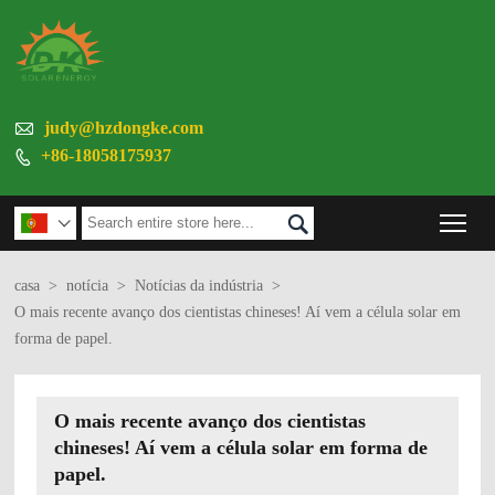

judy@hzdongke.com
+86-18058175937

Tog


casa
>
notícia
>
Notícias da indústria
>
O mais recente avanço dos cientistas chineses! Aí vem a célula solar em
forma de papel.
O mais recente avanço dos cientistas
chineses! Aí vem a célula solar em forma de
papel.