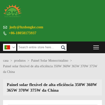

judy@hzdongke.com
+86-18058175937

Tog


casa
>
produtos
>
Painel Solar Monocristalino
>
Painel solar flexível de alta eficiência 350W 360W 365W 370W 375W
da China
Painel solar flexível de alta eficiência 350W 360W
365W 370W 375W da China